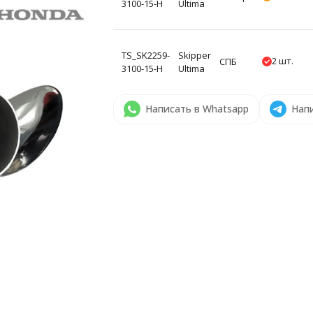
3100-15-H
Ultima
TS_SK2259-
Skipper
2 шт.
СПБ
3100-15-H
Ultima
Написать в Whatsapp
Напи