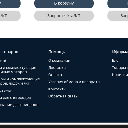
у
В корзину
а/КП
Запрос счёта/КП
Зап
г товаров
Помощь
Иформа
ни)
О компании
Блог
и и комплектующие
Доставка
Товары 
очных моторов
Оплата
Новинки
ары и комплектующие
Условия обмена и возврата
ров, лодок и яхт
Контакты
стемы
Обратная связь
и для снегоходов
вание для прицепов