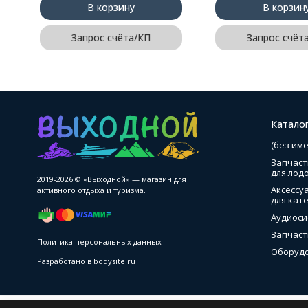
В корзину
В корзин
Запрос счёта/КП
Запрос счёт
Катало
(без име
Запчаст
для лод
2019-2026 © «Выходной» — магазин для
Аксессу
активного отдыха и туризма.
для кате
Аудиоси
Запчаст
Политика персональных данных
Оборудо
Разработано в
bodysite.ru