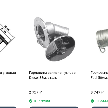
я угловая
Горловина заливная угловая
Горловина
Diesel 38м, сталь
Fuel 50мм,
₽
₽
2 757
3 747
В наличии
В нали