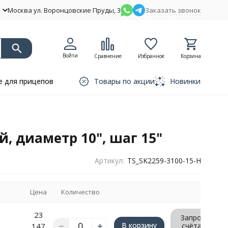
Москва ул. Воронцовские Пруды, 3
Заказать звонок
Войти
Сравнение
Избранное
Корзина
 для прицепов
Товары по акции
Новинки
, диаметр 10", шаг 15"
Артикул:
TS_SK2259-3100-15-H
Цена
Количество
23
Запрос
В корзину
147
счёта/