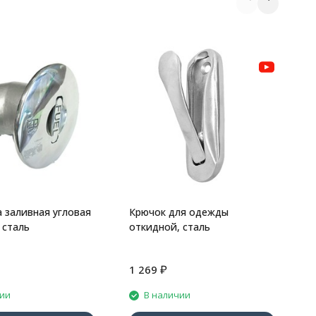
К
с
 заливная угловая
Крючок для одежды
 сталь
откидной, сталь
₽
1 269
7
чии
В наличии