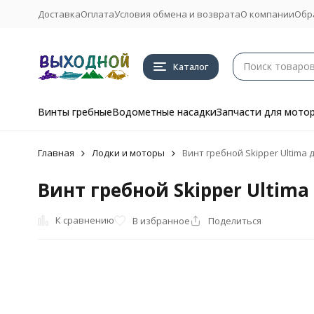
Доставка
Оплата
Условия обмена и возврата
О компании
Обр
Каталог
Винты гребные
Водометные насадки
Запчасти для мото
Главная
Лодки и моторы
Винт гребной Skipper Ultima
Винт гребной Skipper Ultim
К сравнению
В избранное
Поделиться