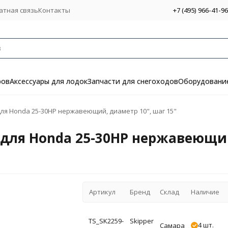
атная связь
Контакты
+7 (495) 966-41-96
ров
Аксессуары для лодок
Запчасти для снегоходов
Оборудование
 для Honda 25-30HP нержавеющий, диаметр 10", шаг 15"
a для Honda 25-30HP нержавеющий
Артикул
Бренд
Склад
Наличие
TS_SK2259-
Skipper
4 шт.
Самара