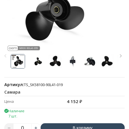
Артикул:
TS_SK58100-90L41-019
Самара
4 152
₽
Цена
Наличие
7 шт.
В корзину