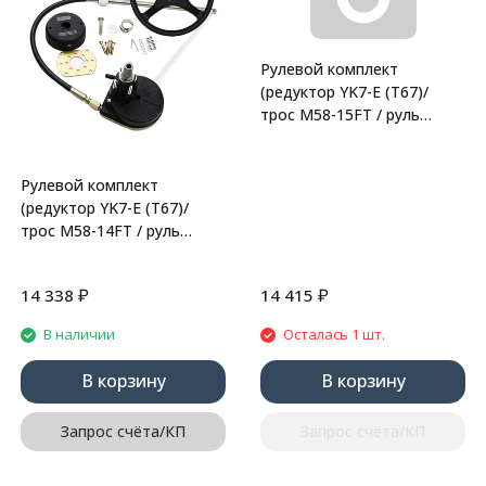
Рулевой комплект
(редуктор YK7-E (Т67)/
трос M58-15FT / руль
161D) (N-Flex)
Рулевой комплект
(редуктор YK7-E (Т67)/
трос M58-14FT / руль
161D) (N-Flex)
₽
₽
14 338
14 415
В наличии
Осталась 1 шт.
В корзину
В корзину
Запрос счёта/КП
Запрос счёта/КП