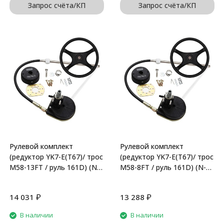
Запрос счёта/КП
Запрос счёта/КП
Рулевой комплект
Рулевой комплект
(редуктор YK7-E(Т67)/ трос
(редуктор YK7-E(Т67)/ трос
M58-13FT / руль 161D) (N-
M58-8FT / руль 161D) (N-
Flex)
Flex)
₽
₽
14 031
13 288
В наличии
В наличии