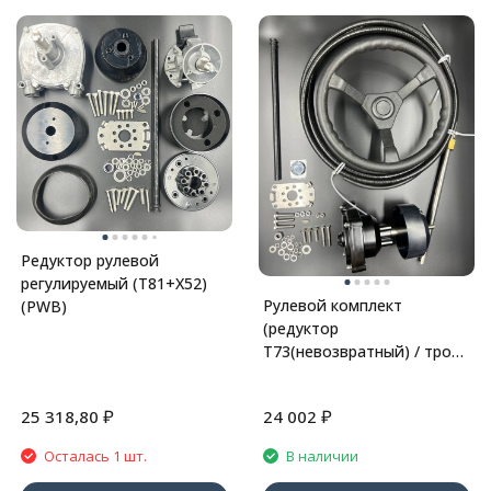
Редуктор рулевой
регулируемый (Т81+X52)
Рулевой комплект
(PWB)
(редуктор
T73(невозвратный) / трос
M66-13FT / рулевое
колесо) 13Ft (PWB)
₽
₽
25 318,80
24 002
Осталась 1 шт.
В наличии