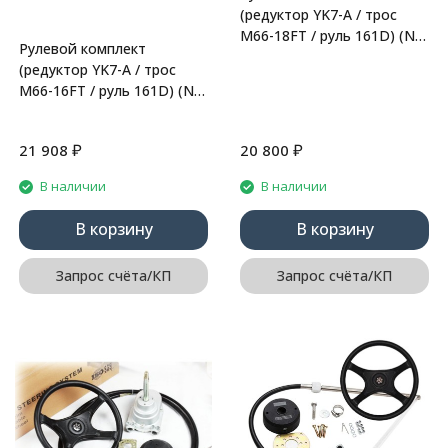
(редуктор YK7-A / трос
M66-18FT / руль 161D) (N-
Рулевой комплект
Flex)
(редуктор YK7-A / трос
M66-16FT / руль 161D) (N-
Flex)
₽
₽
21 908
20 800
В наличии
В наличии
В корзину
В корзину
Запрос счёта/КП
Запрос счёта/КП