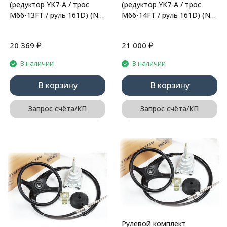
(редуктор YK7-A / трос
(редуктор YK7-A / трос
M66-13FT / руль 161D) (N-
M66-14FT / руль 161D) (N-
Flex)
Flex)
₽
₽
20 369
21 000
В наличии
В наличии
В корзину
В корзину
Запрос счёта/КП
Запрос счёта/КП
Рулевой комплект