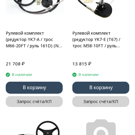
Рулевой комплект
Рулевой комплект
(редуктор YK7-A / трос
(редуктор YK7-E (Т67) /
M66-20FT / руль 161D) (N-
трос M58-10FT / руль
Flex)
161D) (N-Flex)
₽
₽
21 708
13 815
В наличии
В наличии
В корзину
В корзину
Запрос счёта/КП
Запрос счёта/КП