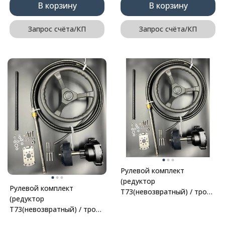
В корзину
В корзину
Запрос счёта/КП
Запрос счёта/КП
Рулевой комплект
(редуктор
Рулевой комплект
T73(невозвратный) / трос
(редуктор
M66-12FT / рулевое
T73(невозвратный) / трос
колесо) 12FT (PWB)
M66-16FT / рулевое