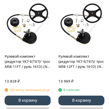
Рулевой комплект
Рулевой комплект
(редуктор YK7-E(Т67)/ трос
(редуктор YK7-E(Т67)/ трос
M58-11FT / руль 161D) (N-
M58-12FT / руль 161D) (N-
Flex)
Flex)
₽
₽
13 828
13 969
Осталось несколько штук
В наличии
В корзину
В корзину