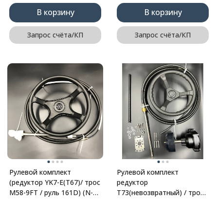
В корзину
В корзину
Запрос счёта/КП
Запрос счёта/КП
Рулевой комплект
Рулевой комплект
(редуктор YK7-E(Т67)/ трос
редуктор
M58-9FT / руль 161D) (N-
T73(невозвратный) / трос
Flex)
M66-14FT / рулевое
колесо) 14FT (PWB)