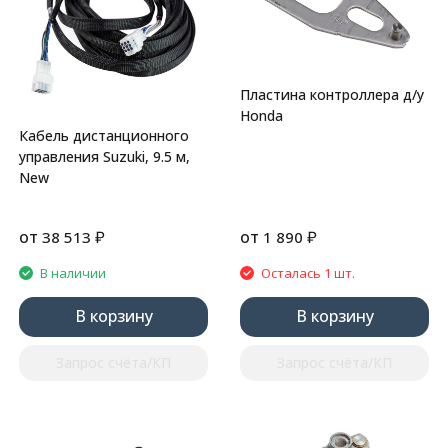
Пластина контроллера д/у
Honda
Кабель дистанционного
управления Suzuki, 9.5 м,
New
от
₽
от
₽
38 513
1 890
В наличии
Осталась 1 шт.
В корзину
В корзину
Запрос счёта/КП
Запрос счёта/КП