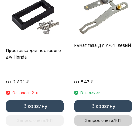
Рычаг газа ДУ Y701, левый
Проставка для постового
д/у Honda
от
₽
от
₽
2 821
547
Осталось 2 шт.
В наличии
В корзину
В корзину
Запрос счёта/КП
Запрос счёта/КП