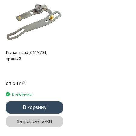
Рычаг газа ДУ Y701,
правый
от
₽
547
В наличии
В корзину
Запрос счёта/КП