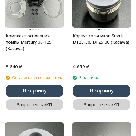
Комплект основания
Корпус сальников Suzuki
помпы Mercury 30-125
DT25-30, DF25-30 (Kacawa)
(Kacawa)
₽
₽
3 840
4 659
Осталось несколько штук
В наличии
В корзину
В корзину
Запрос счёта/КП
Запрос счёта/КП