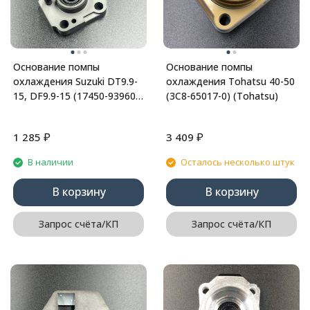
Основание помпы
Основание помпы
охлаждения Suzuki DT9.9-
охлаждения Tohatsu 40-50
15, DF9.9-15 (17450-93960;
(3C8-65017-0) (Tohatsu)
17450-93921; 17450-93920)
(PREMAR
₽
₽
1 285
3 409
В наличии
Осталось несколько штук
В корзину
В корзину
Запрос счёта/КП
Запрос счёта/КП