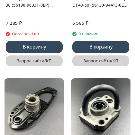
30 (56130-96331-0EP)
DF40-50 (56130-94413-0EP)
(Kacawa)
(Omax)
₽
₽
7 285
6 585
Осталась 1 шт.
В наличии
В корзину
В корзину
Запрос счёта/КП
Запрос счёта/КП