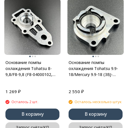
Основание помпы
Основание помпы
охлаждения Tohatsu 8-
охлаждения Tohatsu 9.9-
9,8/F8-9,8 (F8-04000102,
18/Mercury 9.9-18 (3BJ-
3B2-65017-0/3V1-65017-0)
65017-0; 8037501;
(PREMARINE)
803750A04) (PREMARIN
₽
₽
1 269
2 550
Осталось 2 шт.
Осталось несколько штук
В корзину
В корзину
Запрос счёта/КП
Запрос счёта/КП