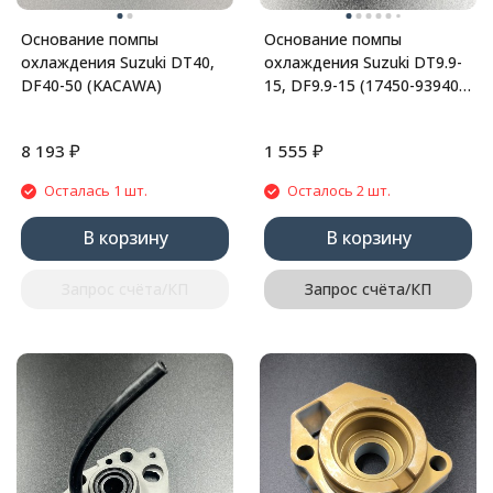
Основание помпы
Основание помпы
охлаждения Suzuki DT40,
охлаждения Suzuki DT9.9-
DF40-50 (KACAWA)
15, DF9.9-15 (17450-93940;
17450-93960; 17450-93920)
(Omax)
₽
₽
8 193
1 555
Осталась 1 шт.
Осталось 2 шт.
В корзину
В корзину
Запрос счёта/КП
Запрос счёта/КП