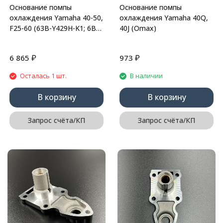
Основание помпы
Основание помпы
охлаждения Yamaha 40-50,
охлаждения Yamaha 40Q,
F25-60 (63B-Y429H-K1; 6BG-
40J (Omax)
44341-00; 63D-44341-00)
(Yamaha)
₽
₽
6 865
973
Осталась 1 шт.
В наличии
В корзину
В корзину
Запрос счёта/КП
Запрос счёта/КП