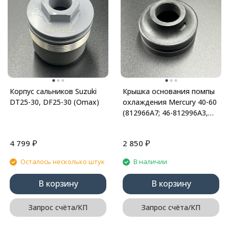
Корпус сальников Suzuki
Крышка основания помпы
DT25-30, DF25-30 (Omax)
охлаждения Mercury 40-60
(812966A7; 46-812996A3,
46-812996A9, 812966A3; 18-
34
₽
₽
4 799
2 850
Осталось несколько штук
В наличии
В корзину
В корзину
Запрос счёта/КП
Запрос счёта/КП