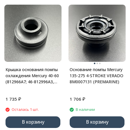
Крышка основания помпы
Основание помпы Mercury
охлаждения Mercury 40-60
135-275 4-STROKE VERADO
(812966A7; 46-812996A3,
8M0007131 (PREMARINE)
46-812996A9, 812966A3; 18-
34
₽
₽
1 735
1 706
Осталась 1 шт.
В наличии
В корзину
В корзину