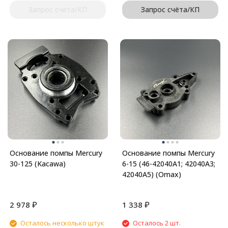
Запрос счёта/КП
Запрос счёта/КП
Основание помпы Mercury
Основание помпы Mercury
30-125 (Kacawa)
6-15 (46-42040A1; 42040A3;
42040A5) (Omax)
₽
₽
2 978
1 338
Осталось несколько штук
Осталось 2 шт.