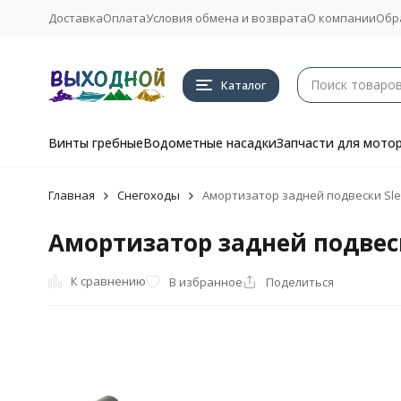
Доставка
Оплата
Условия обмена и возврата
О компании
Обр
Каталог
Винты гребные
Водометные насадки
Запчасти для мото
Главная
Снегоходы
Амортизатор задней подвески Sle
Амортизатор задней подвеск
К сравнению
В избранное
Поделиться