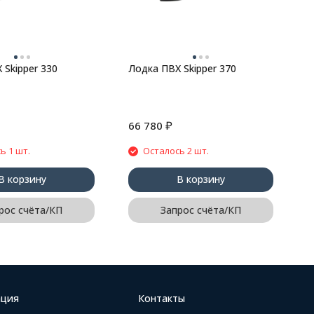
 Skipper 330
Лодка ПВХ Skipper 370
₽
66 780
2
ь 1 шт.
Осталось 2 шт.
В корзину
В корзину
рос счёта/КП
Запрос счёта/КП
ция
Контакты