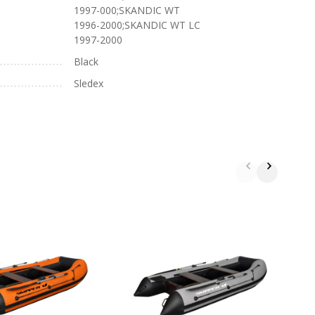
1997-000;SKANDIC WT
1996-2000;SKANDIC WT LC
1997-2000
Black
Sledex
Д
B
B