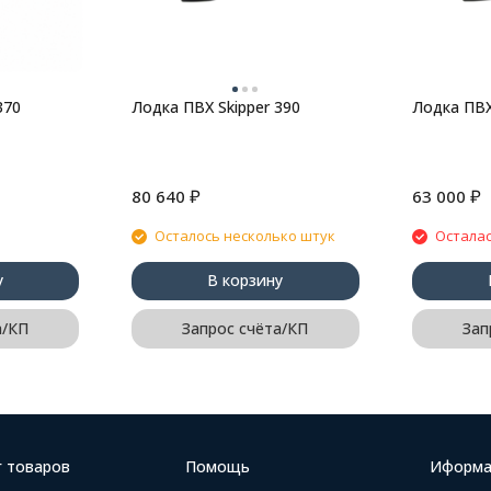
370
Лодка ПВХ Skipper 390
Лодка ПВХ
₽
₽
80 640
63 000
Осталось несколько штук
Осталас
у
В корзину
а/КП
Запрос счёта/КП
Зап
г товаров
Помощь
Иформа