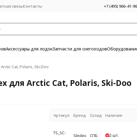
атная связь
Контакты
+7 (495) 966-41-96
ров
Аксессуары для лодок
Запчасти для снегоходов
Оборудование
ctic Cat, Polaris, Ski-Doo
для Arctic Cat, Polaris, Ski-Doo
Артикул
Бренд
Склад
Наличие
TS_SC-
2 шт.
Sledex
СПБ