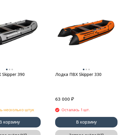
Л
 Skipper 390
Лодка ПВХ Skipper 330
₽
63 000
6
ь несколько штук
Осталась 1 шт.
В корзину
В корзину