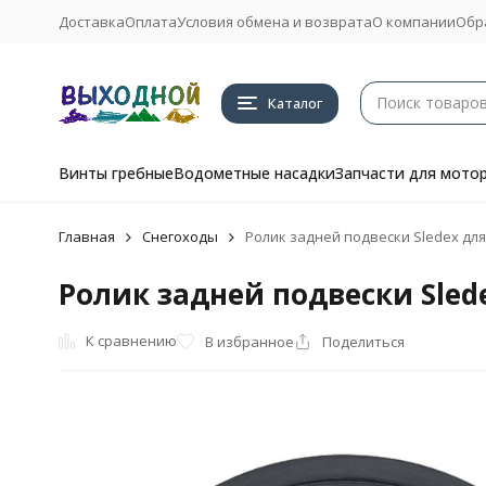
Доставка
Оплата
Условия обмена и возврата
О компании
Обр
Каталог
Винты гребные
Водометные насадки
Запчасти для мото
Главная
Снегоходы
Ролик задней подвески Sledex для Ar
Ролик задней подвески Sledex 
К сравнению
В избранное
Поделиться