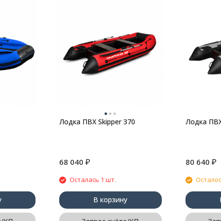
Лодка ПВХ Skipper 370
Лодка ПВХ
₽
₽
68 040
80 640
Осталась 1 шт.
Осталос
у
В корзину