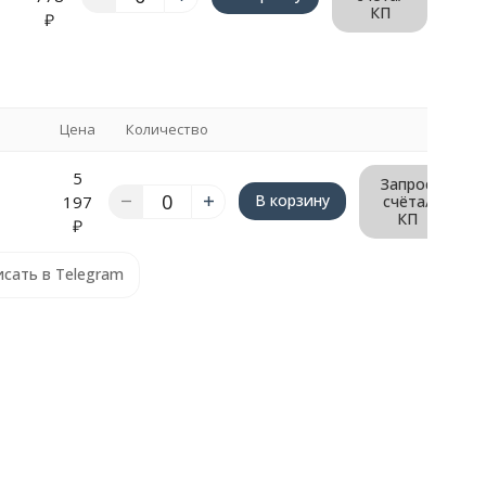
КП
₽
Цена
Количество
5
Запрос
В корзину
197
счёта/
КП
₽
сать в Telegram